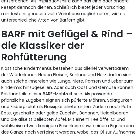
entsprechen. Als Inspirationshilfe kann das eine oder andere
Rezept dennoch dienen. Schließlich bietet jeder Vorschlag
mindestens genauso viele Variationsmöglichkeiten, wie es
unterschiedliche Arten von Barfern gibt.
BARF mit Geflügel & Rind –
die Klassiker der
Rohfütterung
Klassische Rindermenüs bestehen aus allerlei Verwertbarem
der Wiederkäuer: Neben Fleisch, Schlund und Herz dürfen sich
auch solche Innereien wie Lunge, Niere, Pansen und Leber zum
Rindermix hinzugesellen. Aber auch Obst und Gemüse können
Bestandteile dieser BARF-Mahlzeit sein. Als passende
pflanzliche Zugaben eignen sich pürierte Möhren, Salatgurken
und Eisbergsalat als Flüssigkeitslieferanten. Zudem noch Rote
Bete, geschälte oder gelbe Zucchini, Bananen, Heidelbeeren
und die allseits beliebten Äpfel. Mit einem Teelöffel Öl und
wahlweise etwas körnigem Frischkäse sowie einem Eigelb kann
das Ganze noch verfeinert werden, wobei das Öl zur Aufnahme