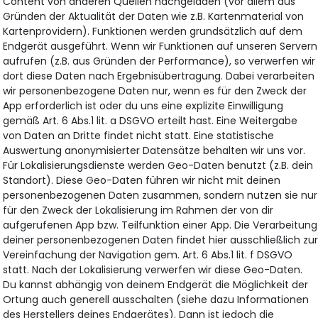
Content von anderen Quellen nachgeladen (vor allem aus
Gründen der Aktualität der Daten wie z.B. Kartenmaterial von
Kartenprovidern). Funktionen werden grundsätzlich auf dem
Endgerät ausgeführt. Wenn wir Funktionen auf unseren Servern
aufrufen (z.B. aus Gründen der Performance), so verwerfen wir
dort diese Daten nach Ergebnisübertragung. Dabei verarbeiten
wir personenbezogene Daten nur, wenn es für den Zweck der
App erforderlich ist oder du uns eine explizite Einwilligung
gemäß Art. 6 Abs.1 lit. a DSGVO erteilt hast. Eine Weitergabe
von Daten an Dritte findet nicht statt. Eine statistische
Auswertung anonymisierter Datensätze behalten wir uns vor.
Für Lokalisierungsdienste werden Geo-Daten benutzt (z.B. dein
Standort). Diese Geo-Daten führen wir nicht mit deinen
personenbezogenen Daten zusammen, sondern nutzen sie nur
für den Zweck der Lokalisierung im Rahmen der von dir
aufgerufenen App bzw. Teilfunktion einer App. Die Verarbeitung
deiner personenbezogenen Daten findet hier ausschließlich zu
Vereinfachung der Navigation gem. Art. 6 Abs.1 lit. f DSGVO
statt. Nach der Lokalisierung verwerfen wir diese Geo-Daten.
Du kannst abhängig von deinem Endgerät die Möglichkeit der
Ortung auch generell ausschalten (siehe dazu Informationen
des Herstellers deines Endgerätes). Dann ist jedoch die