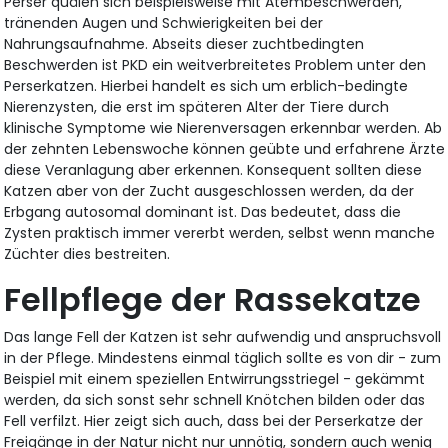
Perser quälen sich beispielsweise mit Atembeschwerden,
tränenden Augen und Schwierigkeiten bei der
Nahrungsaufnahme. Abseits dieser zuchtbedingten
Beschwerden ist PKD ein weitverbreitetes Problem unter den
Perserkatzen. Hierbei handelt es sich um erblich-bedingte
Nierenzysten, die erst im späteren Alter der Tiere durch
klinische Symptome wie Nierenversagen erkennbar werden. Ab
der zehnten Lebenswoche können geübte und erfahrene Ärzte
diese Veranlagung aber erkennen. Konsequent sollten diese
Katzen aber von der Zucht ausgeschlossen werden, da der
Erbgang autosomal dominant ist. Das bedeutet, dass die
Zysten praktisch immer vererbt werden, selbst wenn manche
Züchter dies bestreiten.
Fellpflege der Rassekatze
Das lange Fell der Katzen ist sehr aufwendig und anspruchsvoll
in der Pflege. Mindestens einmal täglich sollte es von dir - zum
Beispiel mit einem speziellen Entwirrungsstriegel - gekämmt
werden, da sich sonst sehr schnell Knötchen bilden oder das
Fell verfilzt. Hier zeigt sich auch, dass bei der Perserkatze der
Freigänge in der Natur nicht nur unnötig, sondern auch wenig