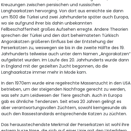
Kreuzungen zwischen persischen und russischen
Langhaarkatzen hervorging. Von dort aus erreichte sie dann
um 1500 die Türkei und zwei Jahrhunderte später auch Europa,
wo sie aufgrund ihrer bis dahin unbekannten
Fellbeschaffenheit großes Aufsehen erregte. Andere Theorien
sprechen der Türkei und den dort beheimateten Türkisch
Angorakatzen größeren Einfluss bei der Entstehung der
Perserkatzen zu, weswegen sie bis in die zweite Hälfte des 19.
Jahrhunderts teilweise auch unter dem Namen „Angorakatzen“
aufgelistet wurden. Im Laufe des 20. Jahrhunderts wurde dann
in England mit der gezielten Zucht begonnen, da die
Langhaarkatze immer mehr in Mode kam.
In den 1970ern wurde eine regelrechte Massenzucht in den USA
betrieben, um der steigenden Nachfrage gerecht zu werden,
was sehr zum Leidwesen der Tiere geschah. Auch in Europa
gab es ähnliche Tendenzen. Seit etwa 20 Jahren gelingt es
aber verantwortungsvollen Züchtern, sowohl kerngesunde als
auch den Rassestandards entsprechende Katzen zu züchten.
Das herausstechendste Merkmal der Perserkatzen ist wohl ihre
extrem kurze Nase, die sich auf einer Linie mit den Unterlidern