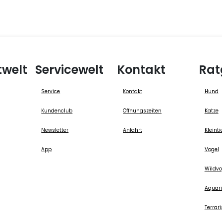
twelt
Servicewelt
Kontakt
Rat
Service
Kontakt
Hund
Kundenclub
Öffnungszeiten
Katze
Newsletter
Anfahrt
Kleinti
App
Vogel
Wildvo
Aquari
Terrari