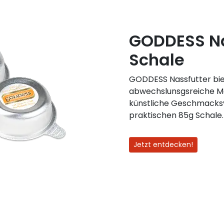
GODDESS Na
Schale
GODDESS Nassfutter bie
abwechslunsgsreiche Ma
künstliche Geschmacksve
praktischen 85g Schale.
Jetzt entdecken!