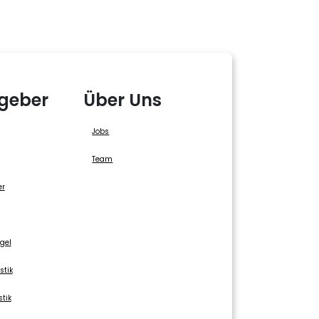
geber
Über Uns
Jobs
Team
er
gel
stik
stik